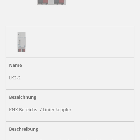
Zustimmungsstatus des
lingg-
_CoverCookies
Benutzers für Cookies
2 Jahre
HTTP
janke.de
auf der aktuellen
Domäne.
Legt fest, ob Google
enable-
lingg-
Analytics auf der
2 Jahre
HTTP
analytics
janke.de
aktuellen Domäne
aktiviert ist.
Name
Behält die Zustände des
LK2-2
lingg-
PHPSESSID
Benutzers bei allen
Session
HTTP
janke.de
Seitenanfragen bei.
Bezeichnung
Verwendet, um zu
KNX Bereichs- / Linienkoppler
überprüfen, ob Google
lingg-
Maps auf Ihrem Gerät
loadmap
30 Tage
HTTP
janke.de
aktiviert ist und externe
Beschreibung
Cookies von Google