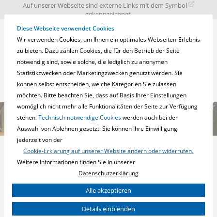
zur
zum
zum
Auf unserer Webseite sind externe Links mit dem Symbol
Navigation
Inhalt
Fußbereich
gekennzeichnet.
springen
springen
springen
Diese Webseite verwendet Cookies
Wir verwenden Cookies, um Ihnen ein optimales Webseiten-Erlebnis
zu bieten. Dazu zählen Cookies, die für den Betrieb der Seite
notwendig sind, sowie solche, die lediglich zu anonymen
Statistikzwecken oder Marketingzwecken genutzt werden. Sie
können selbst entscheiden, welche Kategorien Sie zulassen
möchten. Bitte beachten Sie, dass auf Basis Ihrer Einstellungen
womöglich nicht mehr alle Funktionalitäten der Seite zur Verfügung
stehen.
Technisch notwendige Cookies
werden auch bei der
Auswahl von Ablehnen gesetzt. Sie können Ihre Einwilligung
jederzeit von der
Cookie-Erklärung auf unserer Website ändern oder widerrufen.
Weitere Informationen finden Sie in unserer
Datenschutzerklärung
Sie können Ihre Einwilligung zu ganzen Kategorien geben und so
Alle akzeptieren
KNX SYSTEMGERÄTE
nur bestimmte Cookies auswählen.
Details einblenden
Notwendig