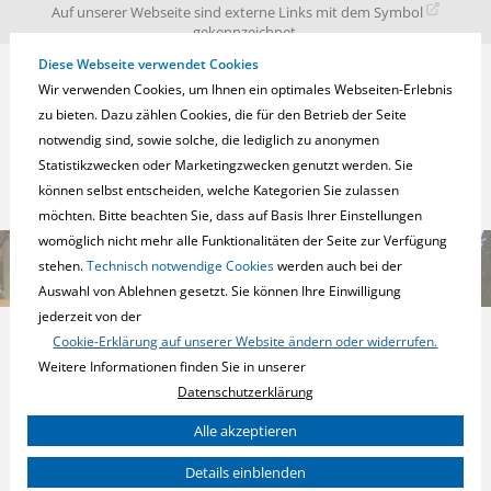
zur
zum
zum
Auf unserer Webseite sind externe Links mit dem Symbol
Navigation
Inhalt
Fußbereich
gekennzeichnet.
springen
springen
springen
Diese Webseite verwendet Cookies
Wir verwenden Cookies, um Ihnen ein optimales Webseiten-Erlebnis
zu bieten. Dazu zählen Cookies, die für den Betrieb der Seite
notwendig sind, sowie solche, die lediglich zu anonymen
Statistikzwecken oder Marketingzwecken genutzt werden. Sie
können selbst entscheiden, welche Kategorien Sie zulassen
möchten. Bitte beachten Sie, dass auf Basis Ihrer Einstellungen
womöglich nicht mehr alle Funktionalitäten der Seite zur Verfügung
stehen.
Technisch notwendige Cookies
werden auch bei der
Auswahl von Ablehnen gesetzt. Sie können Ihre Einwilligung
jederzeit von der
Cookie-Erklärung auf unserer Website ändern oder widerrufen.
Weitere Informationen finden Sie in unserer
Datenschutzerklärung
Sie können Ihre Einwilligung zu ganzen Kategorien geben und so
Alle akzeptieren
VISUALISIERUNG
nur bestimmte Cookies auswählen.
Details einblenden
Notwendig