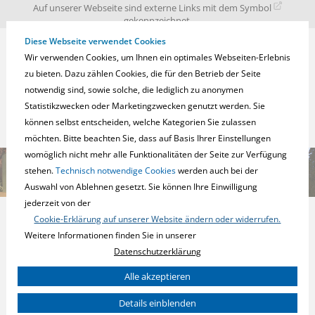
zur
zum
zum
Auf unserer Webseite sind externe Links mit dem Symbol
Navigation
Inhalt
Fußbereich
gekennzeichnet.
springen
springen
springen
Diese Webseite verwendet Cookies
Wir verwenden Cookies, um Ihnen ein optimales Webseiten-Erlebnis
zu bieten. Dazu zählen Cookies, die für den Betrieb der Seite
notwendig sind, sowie solche, die lediglich zu anonymen
Statistikzwecken oder Marketingzwecken genutzt werden. Sie
können selbst entscheiden, welche Kategorien Sie zulassen
möchten. Bitte beachten Sie, dass auf Basis Ihrer Einstellungen
womöglich nicht mehr alle Funktionalitäten der Seite zur Verfügung
stehen.
Technisch notwendige Cookies
werden auch bei der
Auswahl von Ablehnen gesetzt. Sie können Ihre Einwilligung
jederzeit von der
Wohn- und Gebäude-Elektronik.
Cookie-Erklärung auf unserer Website ändern oder widerrufen.
einfach. smart.
Weitere Informationen finden Sie in unserer
Datenschutzerklärung
Sie können Ihre Einwilligung zu ganzen Kategorien geben und so
Alle akzeptieren
nur bestimmte Cookies auswählen.
KNX Secure Produkte
Details einblenden
Notwendig