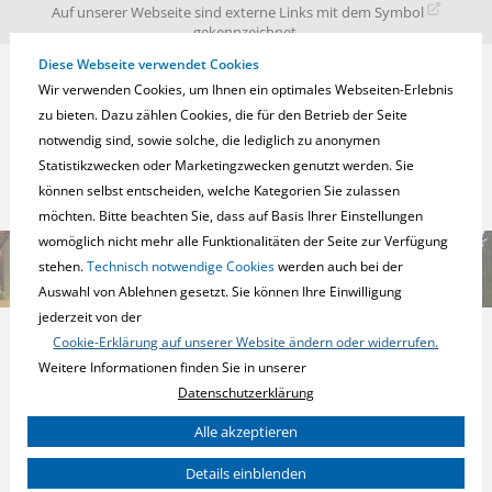
zur
zum
zum
Auf unserer Webseite sind externe Links mit dem Symbol
Navigation
Inhalt
Fußbereich
gekennzeichnet.
springen
springen
springen
Diese Webseite verwendet Cookies
Wir verwenden Cookies, um Ihnen ein optimales Webseiten-Erlebnis
zu bieten. Dazu zählen Cookies, die für den Betrieb der Seite
notwendig sind, sowie solche, die lediglich zu anonymen
Statistikzwecken oder Marketingzwecken genutzt werden. Sie
können selbst entscheiden, welche Kategorien Sie zulassen
möchten. Bitte beachten Sie, dass auf Basis Ihrer Einstellungen
womöglich nicht mehr alle Funktionalitäten der Seite zur Verfügung
stehen.
Technisch notwendige Cookies
werden auch bei der
Auswahl von Ablehnen gesetzt. Sie können Ihre Einwilligung
jederzeit von der
Wohn- und Gebäude-Elektronik.
Cookie-Erklärung auf unserer Website ändern oder widerrufen.
einfach. smart.
Weitere Informationen finden Sie in unserer
Datenschutzerklärung
Sie können Ihre Einwilligung zu ganzen Kategorien geben und so
Alle akzeptieren
nur bestimmte Cookies auswählen.
KNX Secure Produkte
Details einblenden
Notwendig