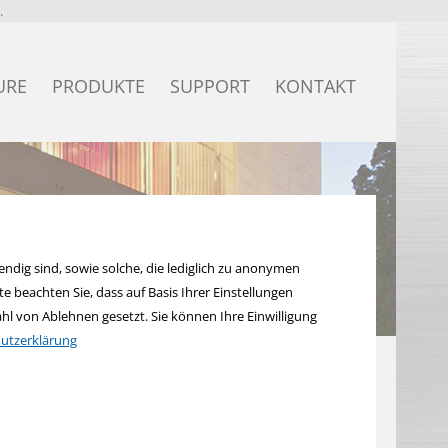
.
URE
PRODUKTE
SUPPORT
KONTAKT
Secure
KNX Secure Produkte
Bildpreisliste
KNX quick Produkte
Excel-Preisliste
KNX eco+ Produkte
Anleitungen
ndig sind, sowie solche, die lediglich zu anonymen
 beachten Sie, dass auf Basis Ihrer Einstellungen
KNX standard Produkte
ETS Produktdatenbanken
l von Ablehnen gesetzt. Sie können Ihre Einwilligung
utzerklärung
KNX Systemgeräte
Teamviewer
KNX Sensoren
Ausschreibung