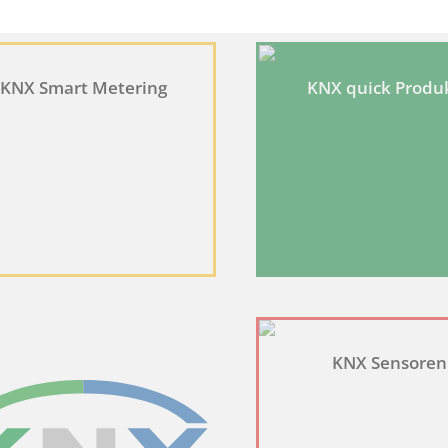
KNX Smart Metering
KNX quick Produ
 machen, indem sie Grundfunktionen wie Seitennavigation und Zugriff auf s
ungsstatus des Benutzers für Cookies auf der aktuellen Domäne.
alytics auf der aktuellen Domäne aktiviert ist.
s Benutzers bei allen Seitenanfragen bei.
prüfen, ob Google Maps auf Ihrem Gerät aktiviert ist und externe Cookies 
KNX Sensoren
n, wie Besucher mit Webseiten interagieren, indem Informationen anonym g