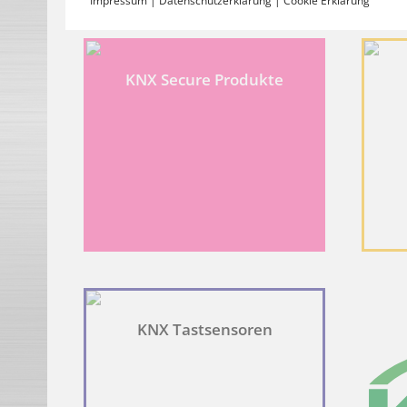
Impressum
|
Datenschutzerklärung
|
Cookie Erklärung
COOKIE ERKLÄRUNG
KNX Secure Produkte
Notwendig
Notwendige Cookies helfen dabei, eine Webseite nutzbar zu
kann ohne diese Cookies nicht richtig funktionieren.
Name
Anbieter
Zweck
_CoverCookies
lingg-janke.de
Speichert den Zustimm
enable-analytics
lingg-janke.de
Legt fest, ob Google An
PHPSESSID
lingg-janke.de
Behält die Zustände de
loadmap
lingg-janke.de
Verwendet, um zu über
KNX Tastsensoren
Statistiken
Statistik-Cookies helfen Webseiten-Besitzern zu verstehe