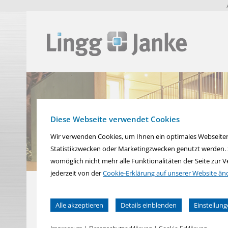
zur
zum
zum
Navigation
Inhalt
Fußbereich
springen
springen
springen
Diese Webseite verwendet Cookies
Wir verwenden Cookies, um Ihnen ein optimales Webseiten-E
Statistikzwecken oder Marketingzwecken genutzt werden. Si
womöglich nicht mehr alle Funktionalitäten der Seite zur 
jederzeit von der
Cookie-Erklärung auf unserer Website än
Alle akzeptieren
Details einblenden
Einstellun
Sie können Ihre Einwilligung zu ganzen Kategorien geben
Wohn- und Gebäude-Elektronik. 
Notwendig
Statistiken
Auswahl akzeptieren