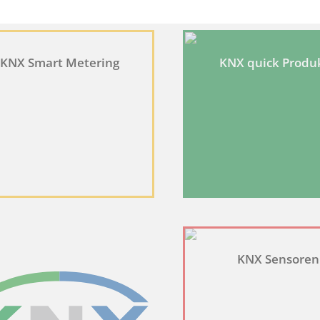
KNX Smart Metering
KNX quick Produ
 machen, indem sie Grundfunktionen wie Seitennavigation und Zugriff auf s
ungsstatus des Benutzers für Cookies auf der aktuellen Domäne.
alytics auf der aktuellen Domäne aktiviert ist.
s Benutzers bei allen Seitenanfragen bei.
prüfen, ob Google Maps auf Ihrem Gerät aktiviert ist und externe Cookies 
KNX Sensoren
n, wie Besucher mit Webseiten interagieren, indem Informationen anonym g