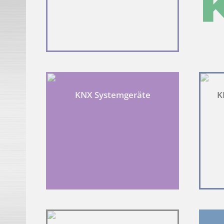
Name
Anbieter
Zweck
Google
Registriert eine ein
_ga
generieren.
Google
Registriert eine ein
_gid
generieren.
KNX Systemgeräte
K
Google
_gat_gtag_UA_21639952_14
Wird von Google Ana
Google
Sammelt Daten dazu,
_ga_X4L3MQBNX7
Google Analytics ve
Google Datenschutzerklärung
ÜBER COOKIES
Cookies sind kleine Textdateien, die von Webseiten verwend
Laut Gesetz können wir Cookies auf Ihrem Gerät speichern, w