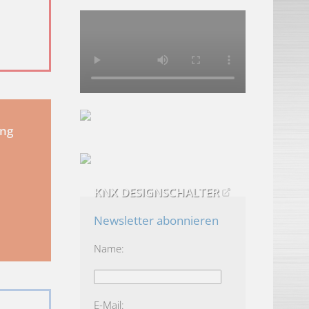
Host
Ablauf
Typ
 die Website nutzt, zu
lingg-
399
HTTP
janke.de
Tage
 die Website nutzt, zu
lingg-
1 Tag
HTTP
janke.de
ung
lingg-
1
SERVICE
HTTP
janke.de
Minute
 und letzten Besuch. Von
lingg-
399
HTTP
KNX DESIGNSCHALTER
janke.de
Tage
Newsletter abonnieren
Name:
E-Mail:
anderen Cookie-Typen benötigen wir Ihre Erlaubnis.