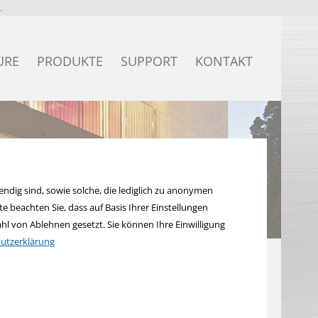
.
URE
PRODUKTE
SUPPORT
KONTAKT
Secure
KNX Secure Produkte
Bildpreisliste
KNX quick Produkte
Excel-Preisliste
KNX eco+ Produkte
Anleitungen
ndig sind, sowie solche, die lediglich zu anonymen
 beachten Sie, dass auf Basis Ihrer Einstellungen
KNX standard Produkte
ETS Produktdatenbanken
l von Ablehnen gesetzt. Sie können Ihre Einwilligung
utzerklärung
KNX Systemgeräte
Teamviewer
KNX Sensoren
Ausschreibung