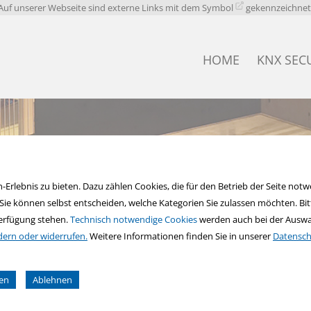
Auf unserer Webseite sind externe Links mit dem Symbol
gekennzeichnet
HOME
KNX SEC
FAQ KNX 
rlebnis zu bieten. Dazu zählen Cookies, die für den Betrieb der Seite notwe
e können selbst entscheiden, welche Kategorien Sie zulassen möchten. Bitte
Verfügung stehen.
Technisch notwendige Cookies
werden auch bei der Auswah
dern oder widerrufen.
Weitere Informationen finden Sie in unserer
Datensch
gen
Ablehnen
 und so nur bestimmte Cookies auswählen.
einfach. smart.