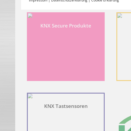
Impressum
|
Datenschutzerklärung
|
Cookie Erklärung
COOKIE ERKLÄRUNG
KNX Secure Produkte
Notwendig
Notwendige Cookies helfen dabei, eine Webseite nutzbar zu
kann ohne diese Cookies nicht richtig funktionieren.
Name
Anbieter
Zweck
_CoverCookies
lingg-janke.de
Speichert den Zustimm
enable-analytics
lingg-janke.de
Legt fest, ob Google An
PHPSESSID
lingg-janke.de
Behält die Zustände de
loadmap
lingg-janke.de
Verwendet, um zu über
KNX Tastsensoren
Statistiken
Statistik-Cookies helfen Webseiten-Besitzern zu verstehe