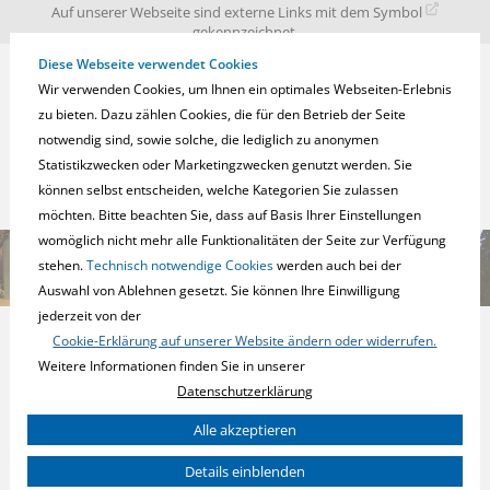
zur
zum
zum
Auf unserer Webseite sind externe Links mit dem Symbol
Navigation
Inhalt
Fußbereich
gekennzeichnet.
springen
springen
springen
Diese Webseite verwendet Cookies
Wir verwenden Cookies, um Ihnen ein optimales Webseiten-Erlebnis
zu bieten. Dazu zählen Cookies, die für den Betrieb der Seite
notwendig sind, sowie solche, die lediglich zu anonymen
Statistikzwecken oder Marketingzwecken genutzt werden. Sie
können selbst entscheiden, welche Kategorien Sie zulassen
möchten. Bitte beachten Sie, dass auf Basis Ihrer Einstellungen
womöglich nicht mehr alle Funktionalitäten der Seite zur Verfügung
stehen.
Technisch notwendige Cookies
werden auch bei der
Auswahl von Ablehnen gesetzt. Sie können Ihre Einwilligung
jederzeit von der
Wohn- und Gebäude-Elektronik.
Cookie-Erklärung auf unserer Website ändern oder widerrufen.
einfach. smart.
Weitere Informationen finden Sie in unserer
Datenschutzerklärung
Sie können Ihre Einwilligung zu ganzen Kategorien geben und so
Alle akzeptieren
nur bestimmte Cookies auswählen.
KNX Secure Produkte
Details einblenden
Notwendig