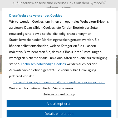
zur
zum
zum
Auf unserer Webseite sind externe Links mit dem Symbol
Navigation
Inhalt
Fußbereich
gekennzeichnet.
springen
springen
springen
Diese Webseite verwendet Cookies
Wir verwenden Cookies, um Ihnen ein optimales Webseiten-Erlebnis
zu bieten. Dazu zählen Cookies, die für den Betrieb der Seite
notwendig sind, sowie solche, die lediglich zu anonymen
Statistikzwecken oder Marketingzwecken genutzt werden. Sie
können selbst entscheiden, welche Kategorien Sie zulassen
möchten. Bitte beachten Sie, dass auf Basis Ihrer Einstellungen
womöglich nicht mehr alle Funktionalitäten der Seite zur Verfügung
stehen.
Technisch notwendige Cookies
werden auch bei der
Auswahl von Ablehnen gesetzt. Sie können Ihre Einwilligung
jederzeit von der
Cookie-Erklärung auf unserer Website ändern oder widerrufen.
Weitere Informationen finden Sie in unserer
Datenschutzerklärung
Sie können Ihre Einwilligung zu ganzen Kategorien geben und so
Alle akzeptieren
KNX SYSTEM DEVICES
nur bestimmte Cookies auswählen.
Details einblenden
Notwendig