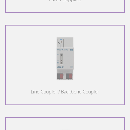
Zustimmungsstatus des
lingg-
_CoverCookies
Benutzers für Cookies
2 Jahre
HTTP
janke.de
auf der aktuellen
Domäne.
Legt fest, ob Google
enable-
lingg-
Analytics auf der
2 Jahre
HTTP
analytics
janke.de
aktuellen Domäne
aktiviert ist.
Behält die Zustände des
lingg-
PHPSESSID
Benutzers bei allen
Session
HTTP
janke.de
Seitenanfragen bei.
Line Coupler / Backbone Coupler
Verwendet, um zu
überprüfen, ob Google
lingg-
Maps auf Ihrem Gerät
loadmap
30 Tage
HTTP
janke.de
aktiviert ist und externe
Cookies von Google