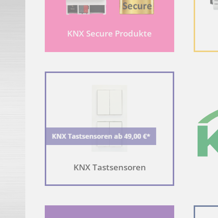
Name
Anbieter
Zweck
KNX Secure Produkte
Google
Registriert eine ein
_ga
generieren.
Google
Registriert eine ein
_gid
generieren.
Google
_gat_gtag_UA_21639952_14
Wird von Google Ana
Google
Sammelt Daten dazu,
_ga_X4L3MQBNX7
Google Analytics ve
Google Datenschutzerklärung
KNX Tastsensoren
ÜBER COOKIES
Cookies sind kleine Textdateien, die von Webseiten verwend
Laut Gesetz können wir Cookies auf Ihrem Gerät speichern, w