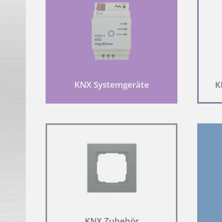
Diese Seite verwendet unterschiedliche Cookie-Typen. Einige
Sie können Ihre Einwilligung jederzeit von der
Cookie-Erklär
Erfahren Sie in unserer Datenschutzrichtlinie mehr darüber
Ihre Einwilligung trifft auf die folgenden Domains zu: lingg-
KNX Systemgeräte
K
KNX Zubehör