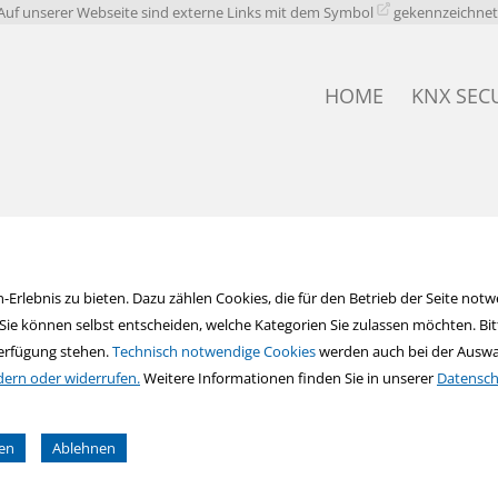
Auf unserer Webseite sind externe Links mit dem Symbol
gekennzeichnet
HOME
KNX SEC
FAQ KNX 
rlebnis zu bieten. Dazu zählen Cookies, die für den Betrieb der Seite notwe
e können selbst entscheiden, welche Kategorien Sie zulassen möchten. Bitte
Verfügung stehen.
Technisch notwendige Cookies
werden auch bei der Auswah
dern oder widerrufen.
Weitere Informationen finden Sie in unserer
Datensch
gen
Ablehnen
 und so nur bestimmte Cookies auswählen.