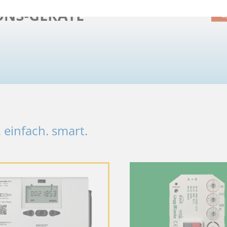
 machen, indem sie Grundfunktionen wie Seitennavigation und Zugriff auf s
ungsstatus des Benutzers für Cookies auf der aktuellen Domäne.
einfach. smart.
alytics auf der aktuellen Domäne aktiviert ist.
s Benutzers bei allen Seitenanfragen bei.
prüfen, ob Google Maps auf Ihrem Gerät aktiviert ist und externe Cookies 
n, wie Besucher mit Webseiten interagieren, indem Informationen anonym g