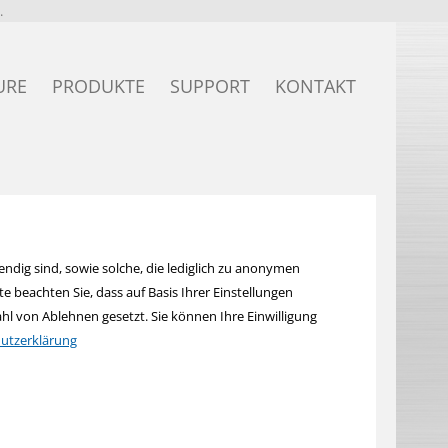
.
URE
PRODUKTE
SUPPORT
KONTAKT
Secure
KNX Secure Produkte
Bildpreisliste
KNX quick Produkte
Excel-Preisliste
KNX eco+ Produkte
Anleitungen
ndig sind, sowie solche, die lediglich zu anonymen
 beachten Sie, dass auf Basis Ihrer Einstellungen
KNX standard Produkte
ETS Produktdatenbanken
l von Ablehnen gesetzt. Sie können Ihre Einwilligung
utzerklärung
KNX Systemgeräte
Teamviewer
KNX Sensoren
Ausschreibung