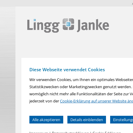
zur
zum
zum
Navigation
Inhalt
Fußbereich
springen
springen
springen
Diese Webseite verwendet Cookies
Wir verwenden Cookies, um Ihnen ein optimales Webseiten-E
Statistikzwecken oder Marketingzwecken genutzt werden. Si
womöglich nicht mehr alle Funktionalitäten der Seite zur 
jederzeit von der
Cookie-Erklärung auf unserer Website än
Alle akzeptieren
Details einblenden
Einstellun
Sie können Ihre Einwilligung zu ganzen Kategorien geben
Notwendig
Statistiken
Auswahl akzeptieren