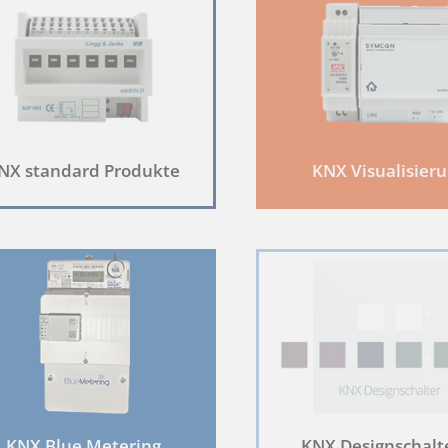
 Cookies werden von Drittparteien platziert, die auf unseren Seiten erschei
ung auf unserer Website ändern oder widerrufen.
, wer wir sind, wie Sie uns kontaktieren können und wie wir personenbezoge
janke.de, www.lingg-janke.de
NX standard Produkte
KNX Visualisier
KNX Blue Metering
KNX Designschalt