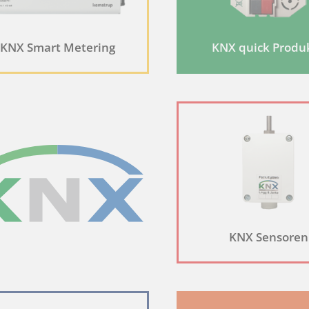
KNX Smart Metering
KNX quick Produ
deutige ID, die verwendet wird, um statistische Daten dazu, wie der Besucher
deutige ID, die verwendet wird, um statistische Daten dazu, wie der Besucher
lytics verwendet, um die Anforderungsrate einzuschränken.
 wie oft ein Benutzer eine Website besucht hat, sowie Daten für den ersten
rwendet.
KNX Sensoren
et werden, um die Benutzererfahrung effizienter zu gestalten.
enn diese für den Betrieb dieser Seite unbedingt notwendig sind. Für alle 