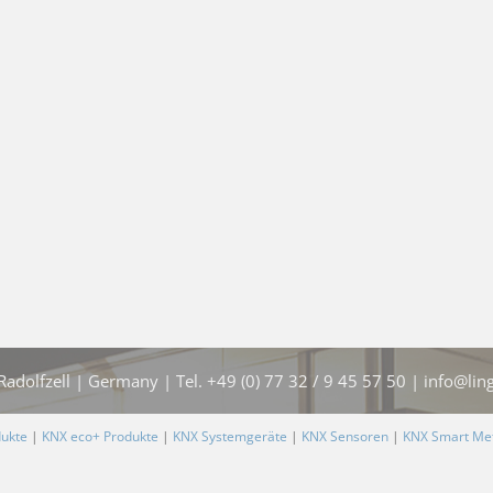
dolfzell | Germany | Tel. +49 (0) 77 32 / 9 45 57 50 | info@ling
dukte
|
KNX eco+ Produkte
|
KNX Systemgeräte
|
KNX Sensoren
|
KNX Smart Met