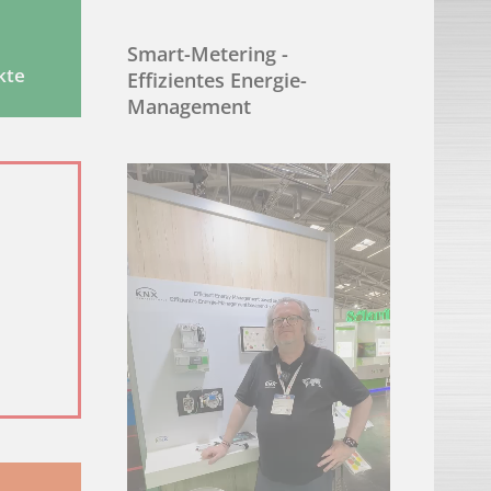
Host
Ablauf
Typ
Smart-Metering -
kte
Effizientes Energie-
 die Website nutzt, zu
lingg-
399
HTTP
Management
janke.de
Tage
 die Website nutzt, zu
lingg-
1 Tag
HTTP
janke.de
lingg-
1
HTTP
janke.de
Minute
 und letzten Besuch. Von
lingg-
399
HTTP
janke.de
Tage
anderen Cookie-Typen benötigen wir Ihre Erlaubnis.