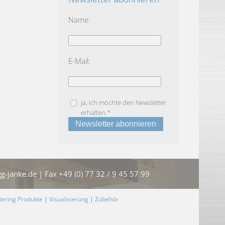
Name:
E-Mail:
Ja, ich möchte den Newsletter
erhalten.*
g-janke.de | Fax +49 (0) 77 32 / 9 45 57 99
ering Produkte
|
Visualisierung
|
Zubehör